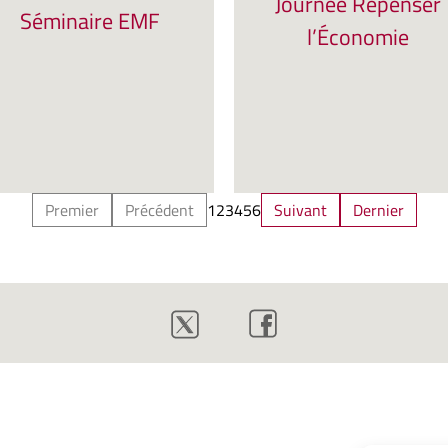
Journée Repenser
Séminaire EMF
l’Économie
Premier
Précédent
1
2
3
4
5
6
Suivant
Dernier