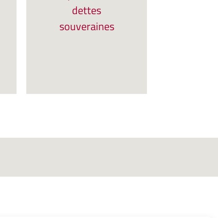
dettes
souveraines