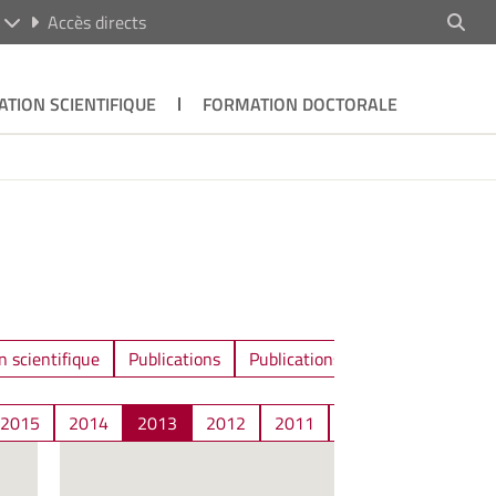
R
Accès directs
ATION SCIENTIFIQUE
FORMATION DOCTORALE
n scientifique
Publications
Publications / Communications
2015
2014
2013
2012
2011
2010
2009
2