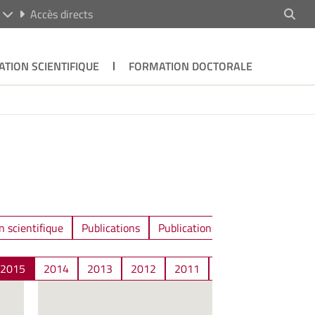
R
Accès directs
ATION SCIENTIFIQUE
FORMATION DOCTORALE
n scientifique
Publications
Publications / Communications
2015
2014
2013
2012
2011
2010
2009
2