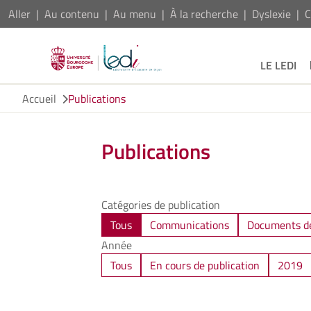
Aller
Au contenu
Au menu
À la recherche
Dyslexie
C
LE LEDI
Accueil
Publications
Publications
Catégories de publication
Tous
Communications
Documents de
Année
Tous
En cours de publication
2019