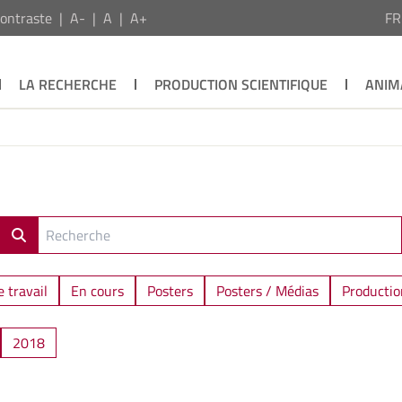
ontraste
A-
A
A+
F
LA RECHERCHE
PRODUCTION SCIENTIFIQUE
ANIM
 travail
En cours
Posters
Posters / Médias
Productio
2018