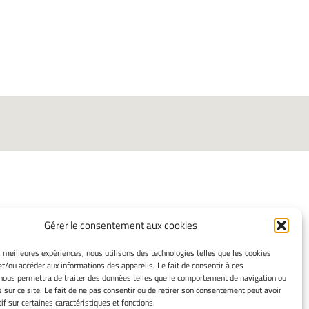
Gérer le consentement aux cookies
INFORMATIONS LÉGALES
es meilleures expériences, nous utilisons des technologies telles que les cookies
et/ou accéder aux informations des appareils. Le fait de consentir à ces
Mentions légales
nous permettra de traiter des données telles que le comportement de navigation ou
Gérer mes cookies
s sur ce site. Le fait de ne pas consentir ou de retirer son consentement peut avoir
Politique de cookies
if sur certaines caractéristiques et fonctions.