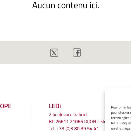
Aucun contenu ici.
ROPE
LEDi
Pour offrir l
pour stocker 
2 boulevard Gabriel
technologies 
BP 26611 21066 DIJON cedex
les ID unique
Tél.
+33 (0)3 80 39 54 41
un effet négat