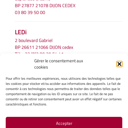
BP 27877 21078 DIJON CEDEX
03 80 39 50 00
LEDi
2 boulevard Gabriel
BP 26611 21066 DIJON cedex
Tél.
+33 (0)3 80 39 54 41
Gérer le consentement aux
Email :
secretariat.ledi@u-bourgogne.fr
cookies
Pour offrir les meilleures expériences, nous utilisons des technologies telles que
INFORMATIONS LÉGALES
les cookies pour stocker et/ou accéder aux informations des appareils. Le fait de
Mentions légales
consentir à ces technologies nous permettra de traiter des données telles que le
comportement de navigation ou les ID uniques sur ce site. Le fait de ne pas
Gérer mes cookies
consentir ou de retirer son consentement peut avoir un effet négatif sur certaines
Politique de cookies
caractéristiques et fonctions.
Déclaration de confidentialité
Avertissement
Accepter