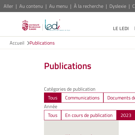
Aller
Au contenu
Au menu
À la recherche
Dyslexie
C
LE LEDI
Accueil
Publications
Publications
Catégories de publication
Tous
Communications
Documents de
Année
Tous
En cours de publication
2023