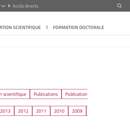
R
Accès directs
ATION SCIENTIFIQUE
FORMATION DOCTORALE
n scientifique
Publications
Publications / Communications
2013
2012
2011
2010
2009
2008
2007
2