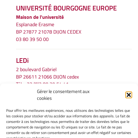
UNIVERSITÉ BOURGOGNE EUROPE
Maison de l'université
Esplanade Erasme
BP 27877 21078 DIJON CEDEX
03 80 39 50 00
LEDi
2 boulevard Gabriel
BP 26611 21066 DIJON cedex
Tél.
+33 (0)3 80 39 54 41
Gérer le consentement aux
Email :
secretariat.ledi@u-bourgogne.fr
cookies
Pour offrir les meilleures expériences, nous utilisons des technologies telles que
INFORMATIONS LÉGALES
les cookies pour stocker et/ou accéder aux informations des appareils. Le fait de
Mentions légales
consentir à ces technologies nous permettra de traiter des données telles que le
comportement de navigation ou les ID uniques sur ce site. Le fait de ne pas
Gérer mes cookies
consentir ou de retirer son consentement peut avoir un effet négatif sur certaines
Politique de cookies