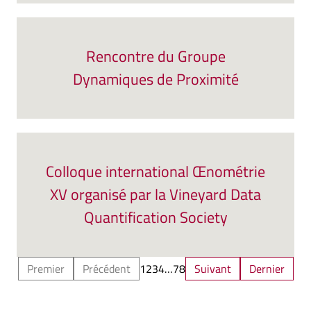
Rencontre du Groupe
Dynamiques de Proximité
Colloque international Œnométrie
XV organisé par la Vineyard Data
Quantification Society
Premier
Précédent
1
2
3
4
…
7
8
Suivant
Dernier