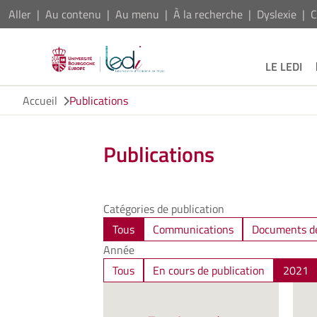
Aller
Au contenu
Au menu
À la recherche
Dyslexie
C
LE LEDI
Accueil
Publications
Publications
Catégories de publication
Tous
Communications
Documents de
Année
Tous
En cours de publication
2021