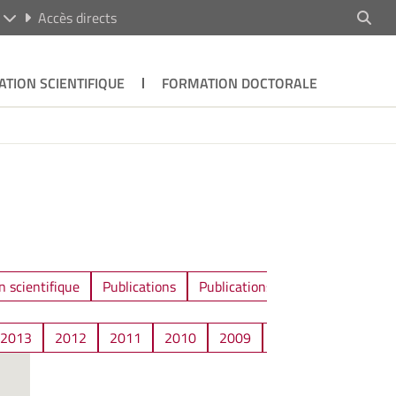
R
Accès directs
ATION SCIENTIFIQUE
FORMATION DOCTORALE
n scientifique
Publications
Publications / Communications
2013
2012
2011
2010
2009
2008
2006
2