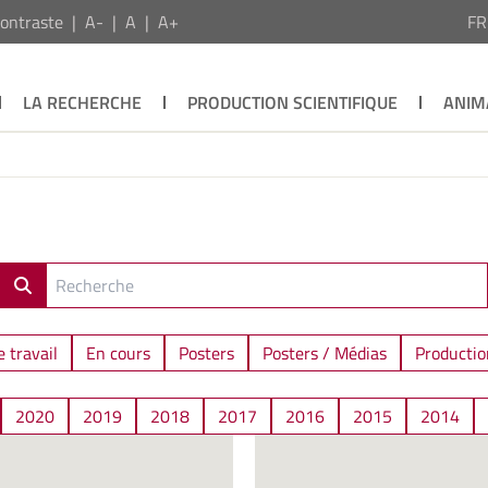
ontraste
A-
A
A+
F
LA RECHERCHE
PRODUCTION SCIENTIFIQUE
ANIM
 travail
En cours
Posters
Posters / Médias
Productio
2020
2019
2018
2017
2016
2015
2014