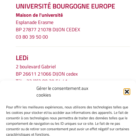
UNIVERSITÉ BOURGOGNE EUROPE
Maison de l'université
Esplanade Erasme
BP 27877 21078 DIJON CEDEX
03 80 39 50 00
LEDi
2 boulevard Gabriel
BP 26611 21066 DIJON cedex
Tél.
+33 (0)3 80 39 54 41
Gérer le consentement aux
Email :
secretariat.ledi@u-bourgogne.fr
cookies
Pour offrir les meilleures expériences, nous utilisons des technologies telles que
INFORMATIONS LÉGALES
les cookies pour stocker et/ou accéder aux informations des appareils. Le fait de
Mentions légales
consentir à ces technologies nous permettra de traiter des données telles que le
comportement de navigation ou les ID uniques sur ce site. Le fait de ne pas
Gérer mes cookies
consentir ou de retirer son consentement peut avoir un effet négatif sur certaines
Politique de cookies
caractéristiques et fonctions.