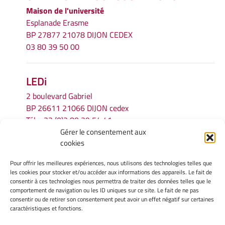
Maison de l'université
Esplanade Erasme
BP 27877 21078 DIJON CEDEX
03 80 39 50 00
LEDi
2 boulevard Gabriel
BP 26611 21066 DIJON cedex
Tél.
+33 (0)3 80 39 54 41
Gérer le consentement aux
Email :
secretariat.ledi@u-bourgogne.fr
cookies
Pour offrir les meilleures expériences, nous utilisons des technologies telles que
INFORMATIONS LÉGALES
les cookies pour stocker et/ou accéder aux informations des appareils. Le fait de
Mentions légales
consentir à ces technologies nous permettra de traiter des données telles que le
comportement de navigation ou les ID uniques sur ce site. Le fait de ne pas
Gérer mes cookies
consentir ou de retirer son consentement peut avoir un effet négatif sur certaines
Politique de cookies
caractéristiques et fonctions.
Déclaration de confidentialité