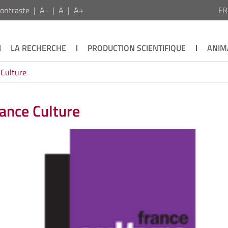
ontraste
A-
A
A+
F
LA RECHERCHE
PRODUCTION SCIENTIFIQUE
ANIM
 Culture
ance Culture