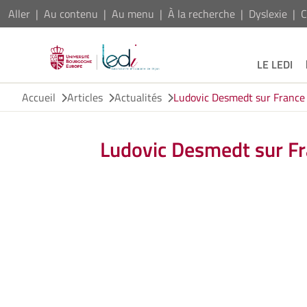
Aller
Au contenu
Au menu
À la recherche
Dyslexie
C
LE LEDI
Accueil
Articles
Actualités
Ludovic Desmedt sur France
Ludovic Desmedt sur Fr