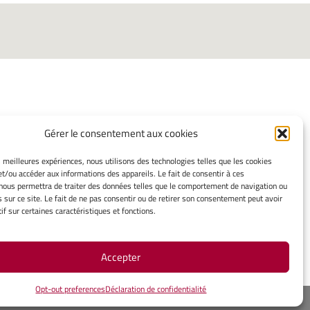
Gérer le consentement aux cookies
INFORMATIONS LÉGALES
es meilleures expériences, nous utilisons des technologies telles que les cookies
et/ou accéder aux informations des appareils. Le fait de consentir à ces
Mentions légales
nous permettra de traiter des données telles que le comportement de navigation ou
Gérer mes cookies
s sur ce site. Le fait de ne pas consentir ou de retirer son consentement peut avoir
Politique de cookies
if sur certaines caractéristiques et fonctions.
Déclaration de confidentialité
Avertissement
Accepter
Opt-out preferences
Déclaration de confidentialité
ope