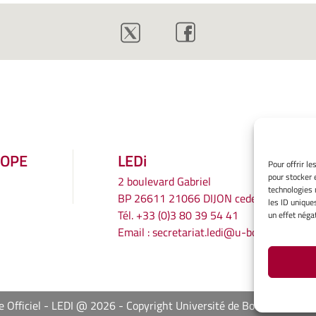
ROPE
LEDi
Pour offrir l
pour stocker 
2 boulevard Gabriel
technologies 
BP 26611 21066 DIJON cedex
les ID unique
Tél.
+33 (0)3 80 39 54 41
un effet négat
Email :
secretariat.ledi@u-bourgogne.fr
e Officiel - LEDI @ 2026
Copyright Université de Bourgogne Eur