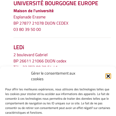
UNIVERSITÉ BOURGOGNE EUROPE
Maison de l'université
Esplanade Erasme
BP 27877 21078 DIJON CEDEX
03 80 39 50 00
LEDi
2 boulevard Gabriel
BP 26611 21066 DIJON cedex
Tél.
+33 (0)3 80 39 54 41
Gérer le consentement aux
Email :
secretariat.ledi@u-bourgogne.fr
cookies
Pour offrir les meilleures expériences, nous utilisons des technologies telles que
INFORMATIONS LÉGALES
les cookies pour stocker et/ou accéder aux informations des appareils. Le fait de
Mentions légales
consentir à ces technologies nous permettra de traiter des données telles que le
comportement de navigation ou les ID uniques sur ce site. Le fait de ne pas
Gérer mes cookies
consentir ou de retirer son consentement peut avoir un effet négatif sur certaines
Politique de cookies
caractéristiques et fonctions.