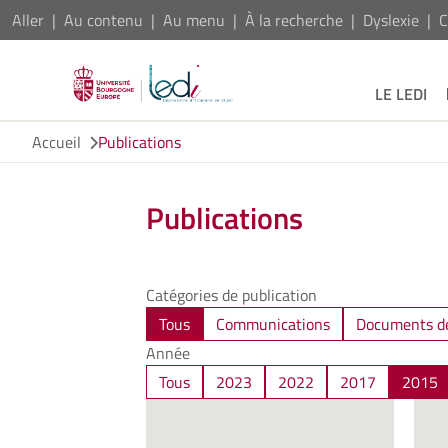
Aller
Au contenu
Au menu
À la recherche
Dyslexie
C
LE LEDI
Accueil
Publications
Publications
Catégories de publication
Tous
Communications
Documents de
Année
Tous
2023
2022
2017
2015