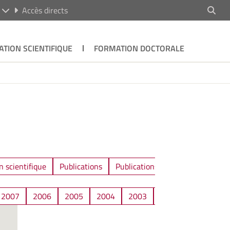
R
Accès directs
ATION SCIENTIFIQUE
FORMATION DOCTORALE
n scientifique
Publications
Publications / Communications
2007
2006
2005
2004
2003
2002
2001
2