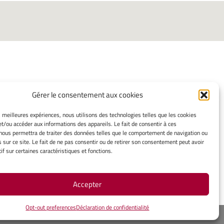
Gérer le consentement aux cookies
INFORMATIONS LÉGALES
es meilleures expériences, nous utilisons des technologies telles que les cookies
et/ou accéder aux informations des appareils. Le fait de consentir à ces
Mentions légales
nous permettra de traiter des données telles que le comportement de navigation ou
Gérer mes cookies
s sur ce site. Le fait de ne pas consentir ou de retirer son consentement peut avoir
Politique de cookies
if sur certaines caractéristiques et fonctions.
Déclaration de confidentialité
Avertissement
Accepter
Opt-out preferences
Déclaration de confidentialité
ope