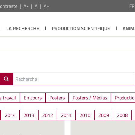
ontraste
A-
A
A+
F
LA RECHERCHE
PRODUCTION SCIENTIFIQUE
ANIM
 travail
En cours
Posters
Posters / Médias
Productio
2014
2013
2012
2011
2010
2009
2008