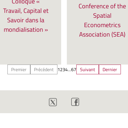
Colloque «
Conference of the
Travail, Capital et
Spatial
Savoir dans la
Econometrics
mondialisation »
Association (SEA)
Premier
Précédent
1
2
3
4
…
6
7
Suivant
Dernier