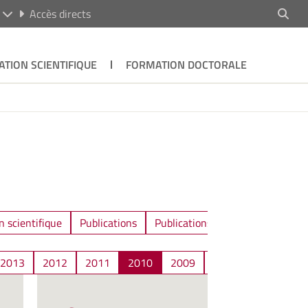
R
Accès directs
ATION SCIENTIFIQUE
FORMATION DOCTORALE
n scientifique
Publications
Publications / Communications
2013
2012
2011
2010
2009
2008
2007
2