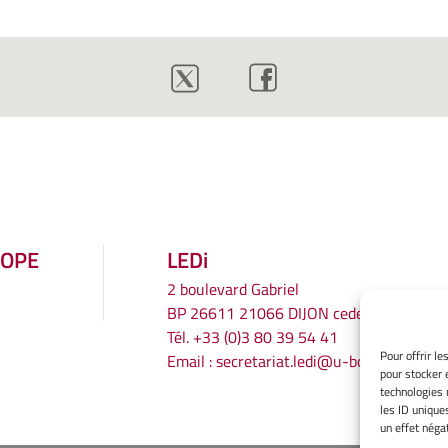
ROPE
LEDi
2 boulevard Gabriel
BP 26611 21066 DIJON cedex
Tél.
+33 (0)3 80 39 54 41
Pour offrir l
Email :
secretariat.ledi@u-bourgogne.fr
pour stocker 
technologies 
les ID unique
un effet négat