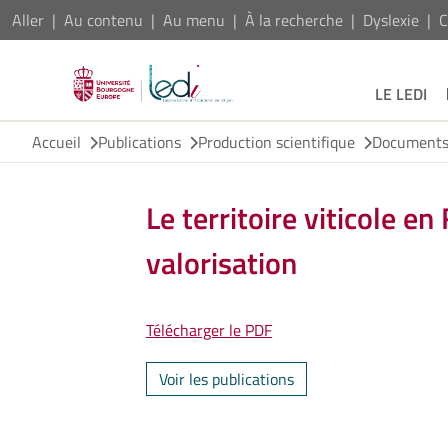
Aller
Au contenu
Au menu
À la recherche
Dyslexie
C
LE LEDI
Accueil
Publications
Production scientifique
Documents 
Le territoire viticole en
valorisation
Télécharger le PDF
Voir les publications