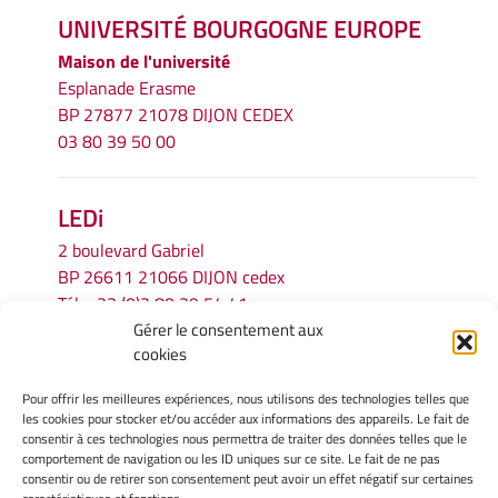
UNIVERSITÉ BOURGOGNE EUROPE
Maison de l'université
Esplanade Erasme
BP 27877 21078 DIJON CEDEX
03 80 39 50 00
LEDi
2 boulevard Gabriel
BP 26611 21066 DIJON cedex
Tél.
+33 (0)3 80 39 54 41
Gérer le consentement aux
Email :
secretariat.ledi@u-bourgogne.fr
cookies
Pour offrir les meilleures expériences, nous utilisons des technologies telles que
INFORMATIONS LÉGALES
les cookies pour stocker et/ou accéder aux informations des appareils. Le fait de
Mentions légales
consentir à ces technologies nous permettra de traiter des données telles que le
comportement de navigation ou les ID uniques sur ce site. Le fait de ne pas
Gérer mes cookies
consentir ou de retirer son consentement peut avoir un effet négatif sur certaines
Politique de cookies