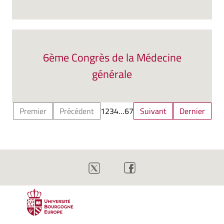
6ème Congrès de la Médecine
générale
Premier
Précédent
1
2
3
4
…
6
7
Suivant
Dernier