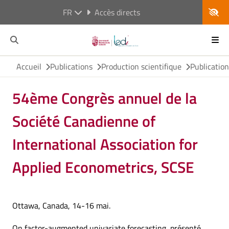
FR
Accès directs
Accueil
Publications
Production scientifique
Publicatio
54ème Congrès annuel de la
Société Canadienne of
International Association for
Applied Econometrics, SCSE
Ottawa, Canada, 14-16 mai.
On factor-augmented univariate forecasting, présenté