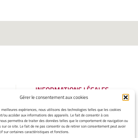
INFORMATIONS LÉGALES
Gérer le consentement aux cookies
Mentions légales
Gérer mes cookies
es meilleures expériences, nous utilisons des technologies telles que les cookies
Politique de cookies
et/ou accéder aux informations des appareils. Le fait de consentir à ces
Déclaration de confidentialité
nous permettra de traiter des données telles que le comportement de navigation ou
s sur ce site. Le fait de ne pas consentir ou de retirer son consentement peut avoir
Avertissement
if sur certaines caractéristiques et fonctions.