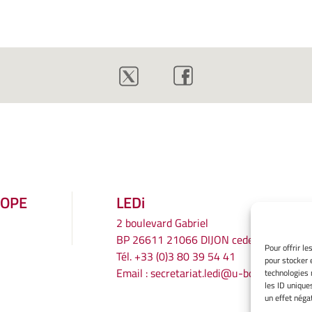
ROPE
LEDi
2 boulevard Gabriel
BP 26611 21066 DIJON cedex
Pour offrir l
Tél.
+33 (0)3 80 39 54 41
pour stocker 
Email :
secretariat.ledi@u-bourgogne.fr
technologies 
les ID unique
un effet négat