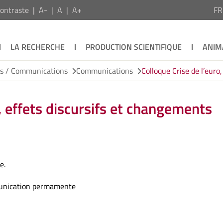
ontraste
A-
A
A+
F
LA RECHERCHE
PRODUCTION SCIENTIFIQUE
ANIM
ns / Communications
Communications
Colloque Crise de l’euro
, effets discursifs et changements
e.
munication permamente