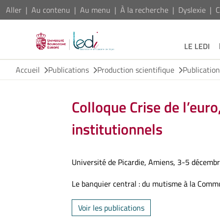
Aller
Au contenu
Au menu
À la recherche
Dyslexie
C
LE LEDI
Accueil
Publications
Production scientifique
Publicatio
Colloque Crise de l’euro
institutionnels
Université de Picardie, Amiens, 3-5 décembr
Le banquier central : du mutisme à la Com
Voir les publications