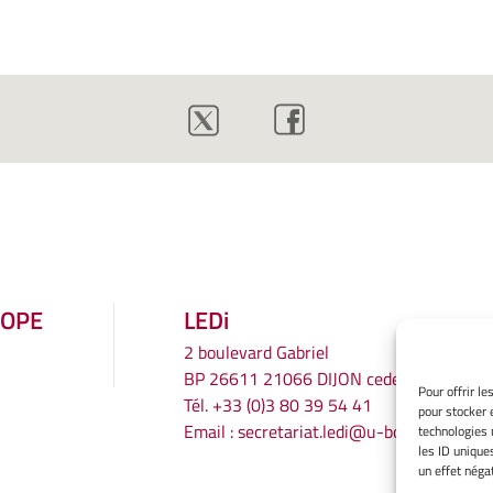
ROPE
LEDi
2 boulevard Gabriel
BP 26611 21066 DIJON cedex
Pour offrir l
Tél.
+33 (0)3 80 39 54 41
pour stocker 
Email :
secretariat.ledi@u-bourgogne.fr
technologies 
les ID unique
un effet négat