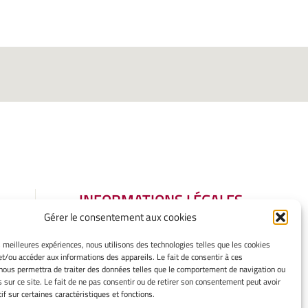
INFORMATIONS LÉGALES
Gérer le consentement aux cookies
Mentions légales
Gérer mes cookies
es meilleures expériences, nous utilisons des technologies telles que les cookies
Politique de cookies
et/ou accéder aux informations des appareils. Le fait de consentir à ces
Déclaration de confidentialité
nous permettra de traiter des données telles que le comportement de navigation ou
s sur ce site. Le fait de ne pas consentir ou de retirer son consentement peut avoir
Avertissement
if sur certaines caractéristiques et fonctions.