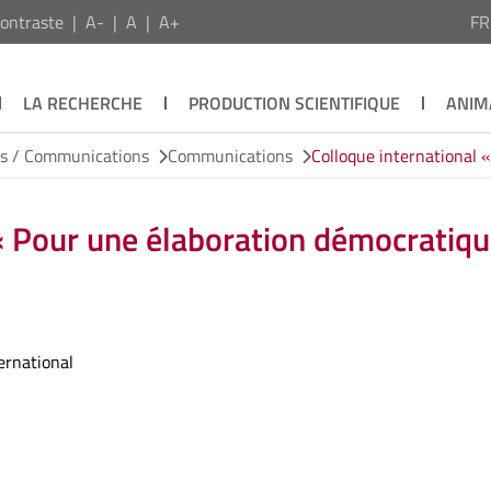
ontraste
A-
A
A+
F
LA RECHERCHE
PRODUCTION SCIENTIFIQUE
ANIM
ns / Communications
Communications
Colloque international 
 « Pour une élaboration démocratiq
ternational