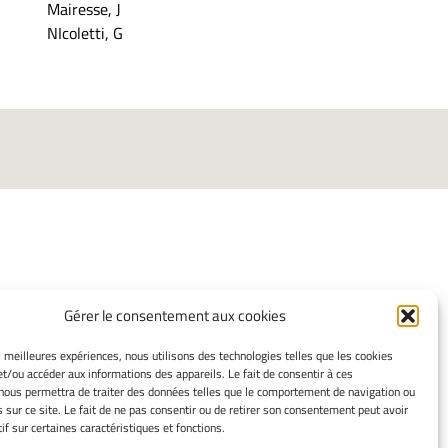
Mairesse, J
NIcoletti, G
Gérer le consentement aux cookies
INFORMATIONS LÉGALES
es meilleures expériences, nous utilisons des technologies telles que les cookies
Mentions légales
et/ou accéder aux informations des appareils. Le fait de consentir à ces
Gérer mes cookies
nous permettra de traiter des données telles que le comportement de navigation ou
Politique de cookies
s sur ce site. Le fait de ne pas consentir ou de retirer son consentement peut avoir
if sur certaines caractéristiques et fonctions.
Déclaration de confidentialité