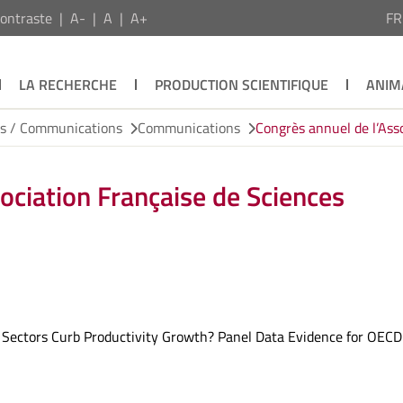
ontraste
A-
A
A+
F
LA RECHERCHE
PRODUCTION SCIENTIFIQUE
ANIM
ns / Communications
Communications
Congrès annuel de l’Ass
ociation Française de Sciences
 Sectors Curb Productivity Growth? Panel Data Evidence for OECD