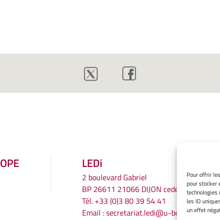
ROPE
LEDi
Pour offrir l
2 boulevard Gabriel
pour stocker 
BP 26611 21066 DIJON cedex
technologies 
Tél.
+33 (0)3 80 39 54 41
les ID unique
un effet négat
Email :
secretariat.ledi@u-bourgogne.fr