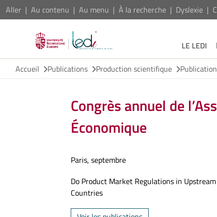
Aller
Au contenu
Au menu
À la recherche
Dyslexie
C
LE LEDI
Accueil
Publications
Production scientifique
Publicatio
Congrès annuel de l’Ass
Économique
Paris, septembre
Do Product Market Regulations in Upstream
Countries
Voir les publications