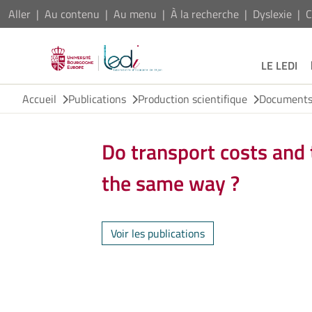
Aller
Au contenu
Au menu
À la recherche
Dyslexie
C
LE LEDI
Accueil
Publications
Production scientifique
Documents 
Do transport costs and 
the same way ?
Voir les publications