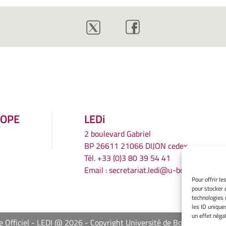
ROPE
LEDi
2 boulevard Gabriel
BP 26611 21066 DIJON cedex
Tél.
+33 (0)3 80 39 54 41
Email :
secretariat.ledi@u-bourgogne.fr
Pour offrir l
pour stocker 
technologies 
les ID unique
un effet négat
e Officiel - LEDI @ 2026
Copyright Université de Bourgogne Eur