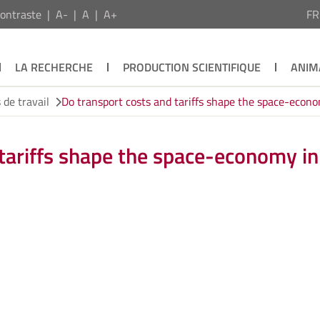
ontraste
A-
A
A+
F
LA RECHERCHE
PRODUCTION SCIENTIFIQUE
ANIM
de travail
Do transport costs and tariffs shape the space-econ
tariffs shape the space-economy in