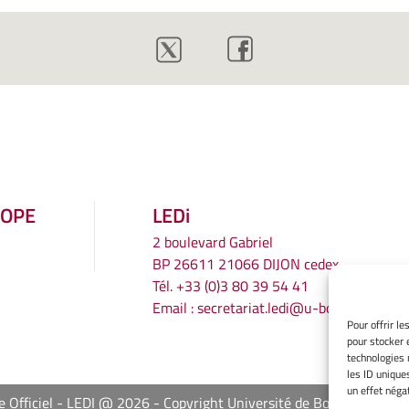
ROPE
LEDi
2 boulevard Gabriel
BP 26611 21066 DIJON cedex
Tél.
+33 (0)3 80 39 54 41
Email :
secretariat.ledi@u-bourgogne.fr
Pour offrir l
pour stocker 
technologies 
les ID unique
un effet négat
e Officiel - LEDI @ 2026
Copyright Université de Bourgogne Eur