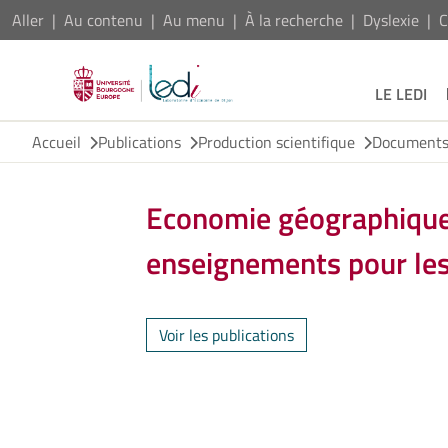
Aller
Au contenu
Au menu
À la recherche
Dyslexie
C
LE LEDI
Accueil
Publications
Production scientifique
Documents 
Economie géographique e
enseignements pour les 
Voir les publications