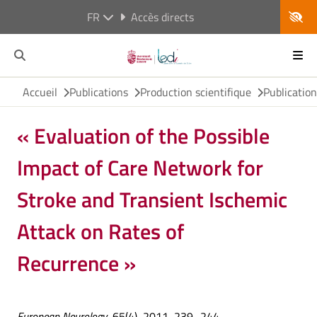
FR
Accès directs
Accueil
Publications
Production scientifique
Publicatio
« Evaluation of the Possible
Impact of Care Network for
Stroke and Transient Ischemic
Attack on Rates of
Recurrence »
European Neurology
, 65(4), 2011, 239–244.