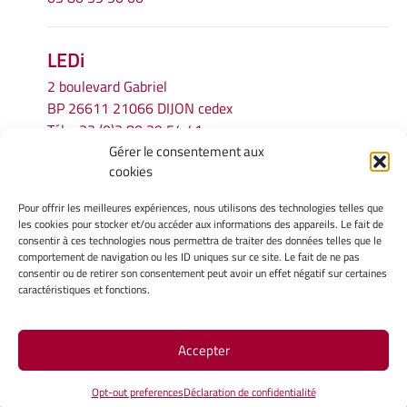
LEDi
2 boulevard Gabriel
BP 26611 21066 DIJON cedex
Tél.
+33 (0)3 80 39 54 41
Gérer le consentement aux
Email :
secretariat.ledi@u-bourgogne.fr
cookies
Pour offrir les meilleures expériences, nous utilisons des technologies telles que
INFORMATIONS LÉGALES
les cookies pour stocker et/ou accéder aux informations des appareils. Le fait de
Mentions légales
consentir à ces technologies nous permettra de traiter des données telles que le
comportement de navigation ou les ID uniques sur ce site. Le fait de ne pas
Gérer mes cookies
consentir ou de retirer son consentement peut avoir un effet négatif sur certaines
Politique de cookies
caractéristiques et fonctions.
Déclaration de confidentialité
Avertissement
Accepter
Site Officiel - LEDI @ 2026
Opt-out preferences
Déclaration de confidentialité
Copyright Université de Bourgogne Europe