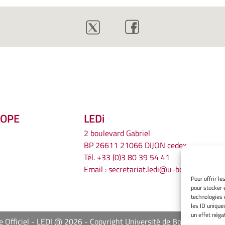
ROPE
LEDi
2 boulevard Gabriel
BP 26611 21066 DIJON cedex
Tél.
+33 (0)3 80 39 54 41
Email :
secretariat.ledi@u-bourgogne.fr
Pour offrir l
pour stocker 
technologies 
les ID unique
un effet négat
e Officiel - LEDI @ 2026
Copyright Université de Bourgogne Eur