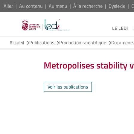
Aller
Au contenu
Au menu
À la recherche
Dyslexie
C
LE LEDI
Accueil
Publications
Production scientifique
Documents 
Metropolises stability 
Voir les publications