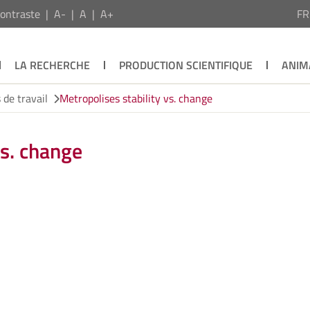
ontraste
A-
A
A+
F
LA RECHERCHE
PRODUCTION SCIENTIFIQUE
ANIM
de travail
Metropolises stability vs. change
vs. change