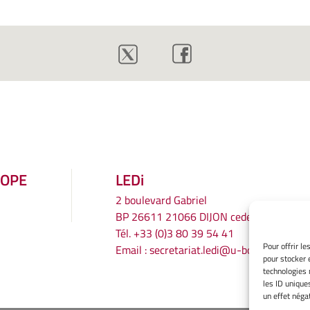
ROPE
LEDi
2 boulevard Gabriel
BP 26611 21066 DIJON cedex
Tél.
+33 (0)3 80 39 54 41
Pour offrir l
Email :
secretariat.ledi@u-bourgogne.fr
pour stocker 
technologies 
les ID unique
un effet négat