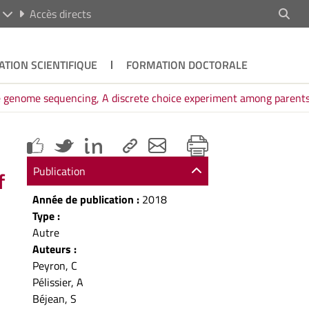
R
Accès directs
ATION SCIENTIFIQUE
FORMATION DOCTORALE
 genome sequencing, A discrete choice experiment among parents o
Publication
f
Année de publication :
2018
Type :
Autre
Auteurs :
Peyron, C
Pélissier, A
Béjean, S