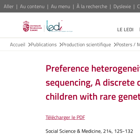
Aller
Au contenu
Au menu
À la recherche
Dyslexie
C
LE LEDI
Accueil
Publications
Production scientifique
Posters / 
Preference heterogenei
sequencing, A discrete
children with rare gene
Télécharger le PDF
Social Science & Medicine, 214, 125-132