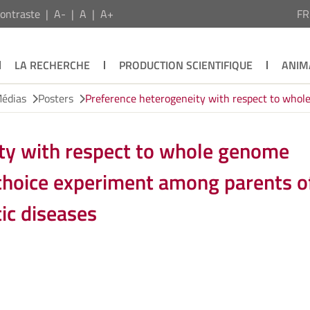
ontraste
A-
A
A+
F
LA RECHERCHE
PRODUCTION SCIENTIFIQUE
ANIM
Médias
Posters
Preference heterogeneity with respect to whole
ty with respect to whole genome
 choice experiment among parents o
tic diseases