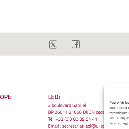
ROPE
LEDi
Pour offrir l
2 boulevard Gabriel
pour stocker 
BP 26611 21066 DIJON cedex
technologies 
les ID unique
Tél.
+33 (0)3 80 39 54 41
un effet négat
Email :
secretariat.ledi@u-bourgogne.fr