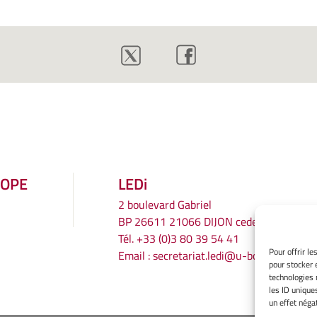
ROPE
LEDi
2 boulevard Gabriel
BP 26611 21066 DIJON cedex
Tél.
+33 (0)3 80 39 54 41
Pour offrir l
Email :
secretariat.ledi@u-bourgogne.fr
pour stocker 
technologies 
les ID unique
un effet négat