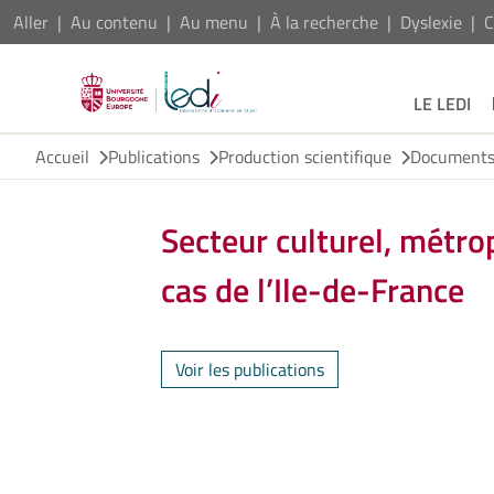
Aller
Au contenu
Au menu
À la recherche
Dyslexie
C
LE LEDI
Accueil
Publications
Production scientifique
Documents 
Secteur culturel, métrop
cas de l’Ile-de-France
Voir les publications