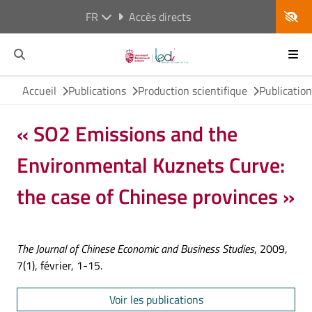
FR
Accès directs
Accueil
Publications
Production scientifique
Publicatio
« SO2 Emissions and the
Environmental Kuznets Curve:
the case of Chinese provinces »
The Journal of Chinese Economic and Business Studies
, 2009,
7(1), février, 1-15.
Voir les publications