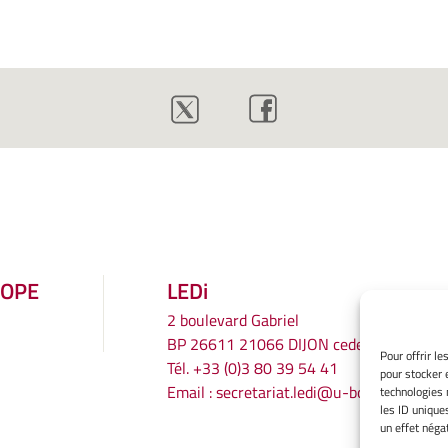
ROPE
LEDi
2 boulevard Gabriel
BP 26611 21066 DIJON cedex
Pour offrir l
Tél.
+33 (0)3 80 39 54 41
pour stocker 
Email :
secretariat.ledi@u-bourgogne.fr
technologies 
les ID unique
un effet négat