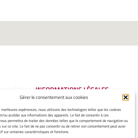
INFORMATIONS LÉGALES
Gérer le consentement aux cookies
Mentions légales
Gérer mes cookies
es meilleures expériences, nous utilisons des technologies telles que les cookies
Politique de cookies
et/ou accéder aux informations des appareils. Le fait de consentir à ces
Déclaration de confidentialité
nous permettra de traiter des données telles que le comportement de navigation ou
s sur ce site. Le fait de ne pas consentir ou de retirer son consentement peut avoir
Avertissement
if sur certaines caractéristiques et fonctions.