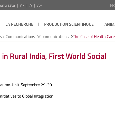
ontraste
A-
A
A+
F
LA RECHERCHE
PRODUCTION SCIENTIFIQUE
ANIM
ns / Communications
Communications
The Case of Health Care
in Rural India, First World Social
oyaume-Uni), Septembre 29-30.
itiatives to Global Integration.