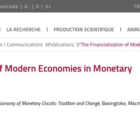
ontraste
A-
A
A+
F
LA RECHERCHE
PRODUCTION SCIENTIFIQUE
ANIM
ns / Communications
Publications
"The Financialization of Mo
 of Modern Economies in Monetary
 Economy of Monetary Circuits: Tradition and Change
, Basingtoke, Macm