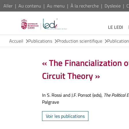
Aller
Au contenu
Au menu
À la recherche
Dyslexie
C
LE LEDI
Accueil
Publications
Production scientifique
Publicatio
« The Financialization
Circuit Theory »
In S. Rossi and J.F. Ponsot (eds),
The Political
Palgrave
Voir les publications