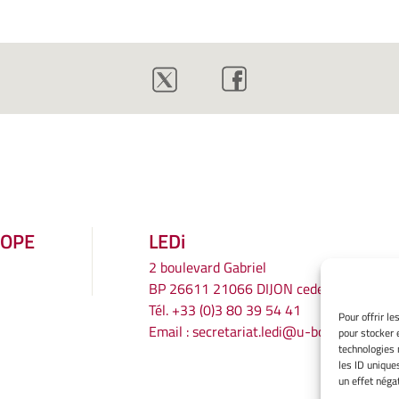
ROPE
LEDi
2 boulevard Gabriel
BP 26611 21066 DIJON cedex
Tél.
+33 (0)3 80 39 54 41
Pour offrir l
Email :
secretariat.ledi@u-bourgogne.fr
pour stocker 
technologies 
les ID unique
un effet négat