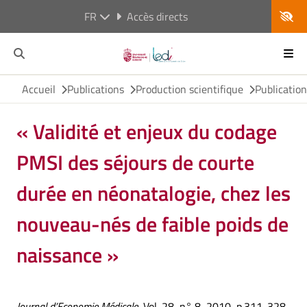
FR
Accès directs
Accueil
Publications
Production scientifique
Publicatio
« Validité et enjeux du codage
PMSI des séjours de courte
durée en néonatalogie, chez les
nouveau-nés de faible poids de
naissance »
Journal d’Economie Médicale
, Vol. 28, n° 8, 2010, p.311-328.