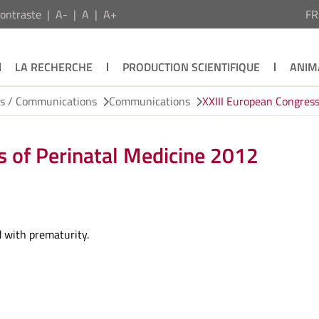
ontraste
A-
A
A+
F
LA RECHERCHE
PRODUCTION SCIENTIFIQUE
ANIM
ns / Communications
Communications
XXIII European Congress
s of Perinatal Medicine 2012
d with prematurity.