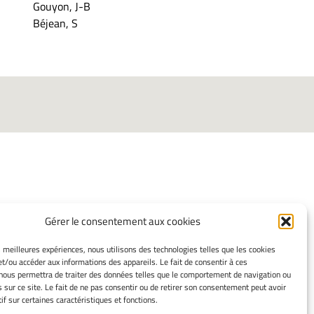
Gouyon, J-B
Béjean, S
Gérer le consentement aux cookies
INFORMATIONS LÉGALES
es meilleures expériences, nous utilisons des technologies telles que les cookies
Mentions légales
et/ou accéder aux informations des appareils. Le fait de consentir à ces
Gérer mes cookies
nous permettra de traiter des données telles que le comportement de navigation ou
Politique de cookies
s sur ce site. Le fait de ne pas consentir ou de retirer son consentement peut avoir
if sur certaines caractéristiques et fonctions.
Déclaration de confidentialité