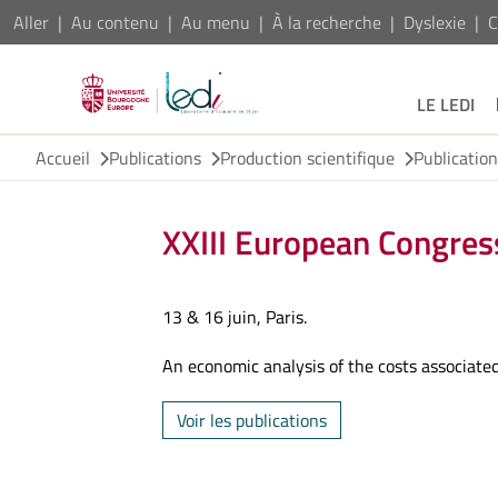
Aller
Au contenu
Au menu
À la recherche
Dyslexie
C
LE LEDI
Accueil
Publications
Production scientifique
Publicatio
XXIII European Congres
13 & 16 juin, Paris.
An economic analysis of the costs associate
Voir les publications