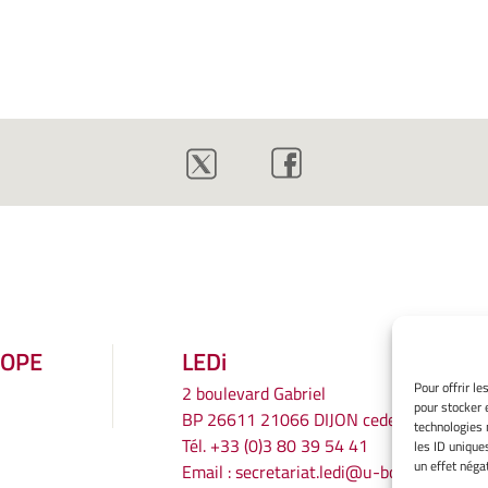
ROPE
LEDi
Pour offrir l
2 boulevard Gabriel
pour stocker 
BP 26611 21066 DIJON cedex
technologies 
Tél.
+33 (0)3 80 39 54 41
les ID unique
un effet négat
Email :
secretariat.ledi@u-bourgogne.fr