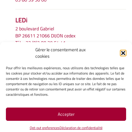
LEDi
2 boulevard Gabriel
BP 26611 21066 DIJON cedex
Tél.
+33 (0)3 80 39 54 41
Gérer le consentement aux
Email :
secretariat.ledi@u-bourgogne.fr
cookies
Pour offrir les meilleures expériences, nous utilisons des technologies telles que
INFORMATIONS LÉGALES
les cookies pour stocker et/ou accéder aux informations des appareils. Le fait de
Mentions légales
consentir à ces technologies nous permettra de traiter des données telles que le
comportement de navigation ou les ID uniques sur ce site. Le fait de ne pas
Gérer mes cookies
consentir ou de retirer son consentement peut avoir un effet négatif sur certaines
Politique de cookies
caractéristiques et fonctions.
Déclaration de confidentialité
Avertissement
Accepter
Site Officiel - LEDI @ 2026
Opt-out preferences
Déclaration de confidentialité
Copyright Université de Bourgogne Europe