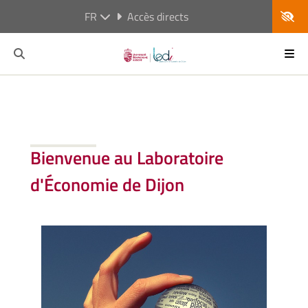
FR
Accès directs
Bienvenue au Laboratoire
d'Économie de Dijon