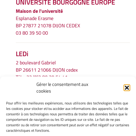
UNIVERSITÉ BOURGOGNE EUROPE
Maison de l'université
Esplanade Erasme
BP 27877 21078 DIJON CEDEX
03 80 39 50 00
LEDi
2 boulevard Gabriel
BP 26611 21066 DIJON cedex
Tél.
+33 (0)3 80 39 54 41
Gérer le consentement aux
Email :
secretariat.ledi@u-bourgogne.fr
cookies
Pour offrir les meilleures expériences, nous utilisons des technologies telles que
INFORMATIONS LÉGALES
les cookies pour stocker et/ou accéder aux informations des appareils. Le fait de
Mentions légales
consentir à ces technologies nous permettra de traiter des données telles que le
comportement de navigation ou les ID uniques sur ce site. Le fait de ne pas
Gérer mes cookies
consentir ou de retirer son consentement peut avoir un effet négatif sur certaines
Politique de cookies
caractéristiques et fonctions.