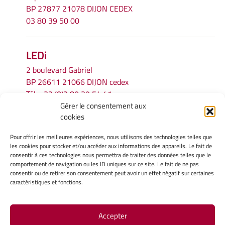
BP 27877 21078 DIJON CEDEX
03 80 39 50 00
LEDi
2 boulevard Gabriel
BP 26611 21066 DIJON cedex
Tél.
+33 (0)3 80 39 54 41
Gérer le consentement aux
Email :
secretariat.ledi@u-bourgogne.fr
cookies
Pour offrir les meilleures expériences, nous utilisons des technologies telles que
INFORMATIONS LÉGALES
les cookies pour stocker et/ou accéder aux informations des appareils. Le fait de
Mentions légales
consentir à ces technologies nous permettra de traiter des données telles que le
comportement de navigation ou les ID uniques sur ce site. Le fait de ne pas
Gérer mes cookies
consentir ou de retirer son consentement peut avoir un effet négatif sur certaines
Politique de cookies
caractéristiques et fonctions.
Déclaration de confidentialité
Avertissement
Accepter