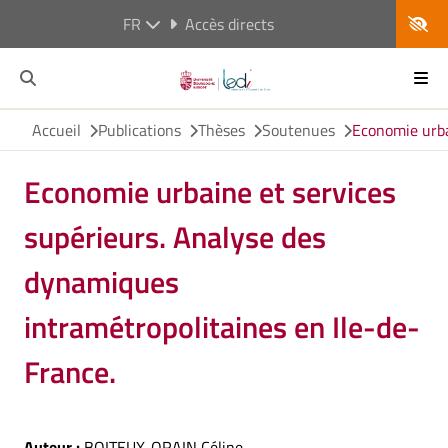
FR
Accès directs
Accueil
Publications
Thèses
Soutenues
Economie urba
Economie urbaine et services
supérieurs. Analyse des
dynamiques
intramétropolitaines en Ile-de-
France.
Auteur :
BOITEUX-ORAIN Céline