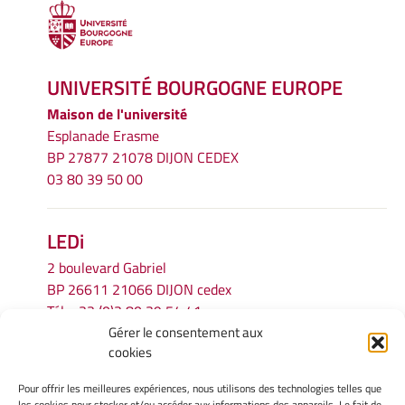
UNIVERSITÉ BOURGOGNE EUROPE
Maison de l'université
Esplanade Erasme
BP 27877 21078 DIJON CEDEX
03 80 39 50 00
LEDi
2 boulevard Gabriel
BP 26611 21066 DIJON cedex
Tél.
+33 (0)3 80 39 54 41
Gérer le consentement aux
Email :
secretariat.ledi@u-bourgogne.fr
cookies
Pour offrir les meilleures expériences, nous utilisons des technologies telles que
INFORMATIONS LÉGALES
les cookies pour stocker et/ou accéder aux informations des appareils. Le fait de