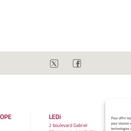
ROPE
LEDi
Pour offrir l
pour stocker 
2 boulevard Gabriel
technologies 