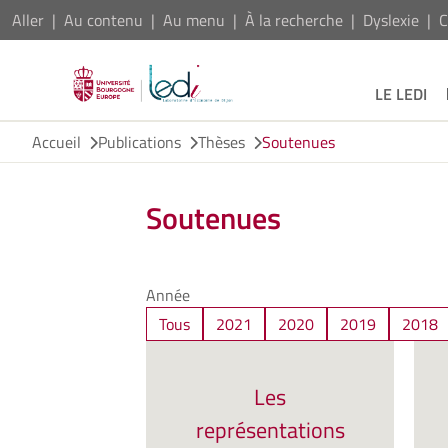
Aller
Au contenu
Au menu
À la recherche
Dyslexie
C
LE LEDI
Accueil
Publications
Thèses
Soutenues
Soutenues
Année
Tous
2021
2020
2019
2018
Les
représentations