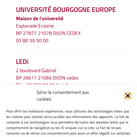
UNIVERSITÉ BOURGOGNE EUROPE
Maison de l'université
Esplanade Erasme
BP 27877 21078 DIJON CEDEX
03 80 39 50 00
LEDi
2 boulevard Gabriel
BP 26611 21066 DIJON cedex
Tél.
+33 (0)3 80 39 54 41
Gérer le consentement aux
Email :
secretariat.ledi@u-bourgogne.fr
cookies
Pour offrir les meilleures expériences, nous utilisons des technologies telles que
INFORMATIONS LÉGALES
les cookies pour stocker et/ou accéder aux informations des appareils. Le fait de
Mentions légales
consentir à ces technologies nous permettra de traiter des données telles que le
comportement de navigation ou les ID uniques sur ce site. Le fait de ne pas
Gérer mes cookies
consentir ou de retirer son consentement peut avoir un effet négatif sur certaines