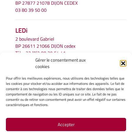
BP 27877 21078 DIJON CEDEX
03 80 39 50 00
LEDi
2 boulevard Gabriel
BP 26611 21066 DIJON cedex
Tél.
+33 (0)3 80 39 54 41
Gérer le consentement aux
Email :
secretariat.ledi@u-bourgogne.fr
cookies
Pour offrir les meilleures expériences, nous utilisons des technologies telles que
INFORMATIONS LÉGALES
les cookies pour stocker et/ou accéder aux informations des appareils. Le fait de
Mentions légales
consentir à ces technologies nous permettra de traiter des données telles que le
comportement de navigation ou les ID uniques sur ce site. Le fait de ne pas
Gérer mes cookies
consentir ou de retirer son consentement peut avoir un effet négatif sur certaines
Politique de cookies
caractéristiques et fonctions.
Déclaration de confidentialité
Avertissement
Accepter