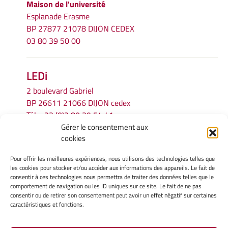
Maison de l'université
Esplanade Erasme
BP 27877 21078 DIJON CEDEX
03 80 39 50 00
LEDi
2 boulevard Gabriel
BP 26611 21066 DIJON cedex
Tél.
+33 (0)3 80 39 54 41
Gérer le consentement aux
Email :
secretariat.ledi@u-bourgogne.fr
cookies
Pour offrir les meilleures expériences, nous utilisons des technologies telles que
INFORMATIONS LÉGALES
les cookies pour stocker et/ou accéder aux informations des appareils. Le fait de
Mentions légales
consentir à ces technologies nous permettra de traiter des données telles que le
comportement de navigation ou les ID uniques sur ce site. Le fait de ne pas
Gérer mes cookies
consentir ou de retirer son consentement peut avoir un effet négatif sur certaines
Politique de cookies
caractéristiques et fonctions.
Déclaration de confidentialité
Avertissement