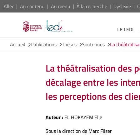
Aller
Au contenu
Au menu
À la recherche
Dyslexie
C
LE LEDI
Accueil
Publications
Thèses
Soutenues
La théâtralisa
La théâtralisation des p
décalage entre les inten
les perceptions des clie
Auteur :
EL HOKAYEM Elie
Sous la direction de Marc Filser