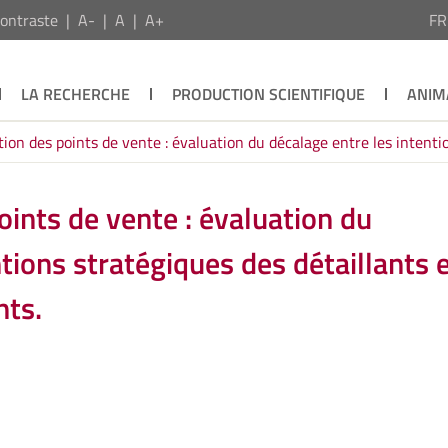
ontraste
A-
A
A+
F
LA RECHERCHE
PRODUCTION SCIENTIFIQUE
ANIM
tion des points de vente : évaluation du décalage entre les intentio
oints de vente : évaluation du
tions stratégiques des détaillants 
nts.