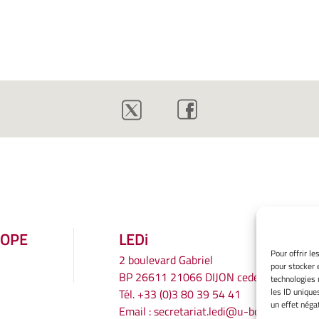
ROPE
LEDi
Pour offrir l
2 boulevard Gabriel
pour stocker 
BP 26611 21066 DIJON cedex
technologies 
les ID unique
Tél.
+33 (0)3 80 39 54 41
un effet négat
Email :
secretariat.ledi@u-bourgogne.fr