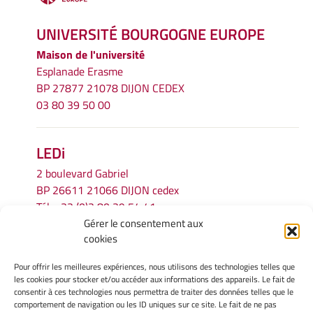
UNIVERSITÉ BOURGOGNE EUROPE
Maison de l'université
Esplanade Erasme
BP 27877 21078 DIJON CEDEX
03 80 39 50 00
LEDi
2 boulevard Gabriel
BP 26611 21066 DIJON cedex
Tél.
+33 (0)3 80 39 54 41
Gérer le consentement aux
Email :
secretariat.ledi@u-bourgogne.fr
cookies
Pour offrir les meilleures expériences, nous utilisons des technologies telles que
INFORMATIONS LÉGALES
les cookies pour stocker et/ou accéder aux informations des appareils. Le fait de
Mentions légales
consentir à ces technologies nous permettra de traiter des données telles que le
comportement de navigation ou les ID uniques sur ce site. Le fait de ne pas
Gérer mes cookies