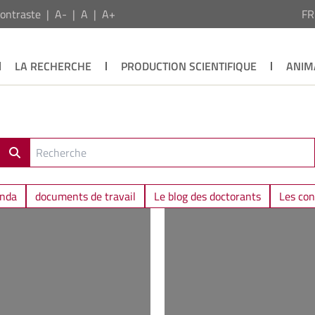
ontraste
A-
A
A+
F
LA RECHERCHE
PRODUCTION SCIENTIFIQUE
ANIM
nda
documents de travail
Le blog des doctorants
Les con