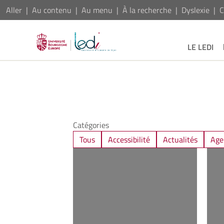
Aller
Au contenu
Au menu
À la recherche
Dyslexie
C
LE LEDI
Catégories
Tous
Accessibilité
Actualités
Age