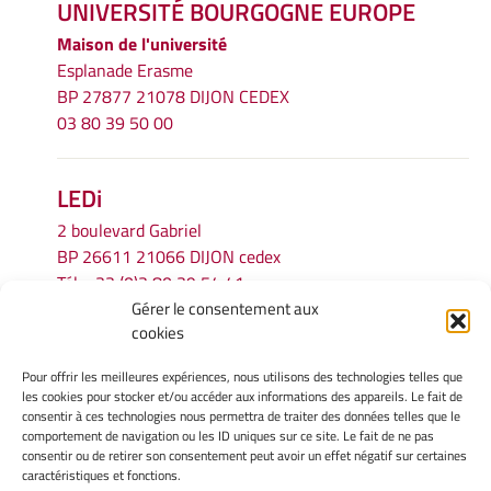
UNIVERSITÉ BOURGOGNE EUROPE
Maison de l'université
Esplanade Erasme
BP 27877 21078 DIJON CEDEX
03 80 39 50 00
LEDi
2 boulevard Gabriel
BP 26611 21066 DIJON cedex
Tél.
+33 (0)3 80 39 54 41
Gérer le consentement aux
Email :
secretariat.ledi@u-bourgogne.fr
cookies
Pour offrir les meilleures expériences, nous utilisons des technologies telles que
INFORMATIONS LÉGALES
les cookies pour stocker et/ou accéder aux informations des appareils. Le fait de
Mentions légales
consentir à ces technologies nous permettra de traiter des données telles que le
comportement de navigation ou les ID uniques sur ce site. Le fait de ne pas
Gérer mes cookies
consentir ou de retirer son consentement peut avoir un effet négatif sur certaines
Politique de cookies
caractéristiques et fonctions.