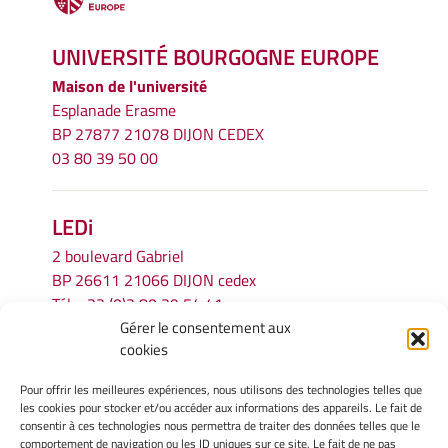
UNIVERSITÉ BOURGOGNE EUROPE
Maison de l'université
Esplanade Erasme
BP 27877 21078 DIJON CEDEX
03 80 39 50 00
LEDi
2 boulevard Gabriel
BP 26611 21066 DIJON cedex
Tél.
+33 (0)3 80 39 54 41
Gérer le consentement aux
Email :
secretariat.ledi@u-bourgogne.fr
cookies
Pour offrir les meilleures expériences, nous utilisons des technologies telles que
INFORMATIONS LÉGALES
les cookies pour stocker et/ou accéder aux informations des appareils. Le fait de
Mentions légales
consentir à ces technologies nous permettra de traiter des données telles que le
comportement de navigation ou les ID uniques sur ce site. Le fait de ne pas