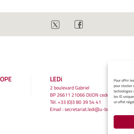
ROPE
LEDi
Pour offrir l
pour stocker 
2 boulevard Gabriel
technologies 
BP 26611 21066 DIJON cedex
les ID unique
Tél.
+33 (0)3 80 39 54 41
un effet négat
Email :
secretariat.ledi@u-bourgogne.fr