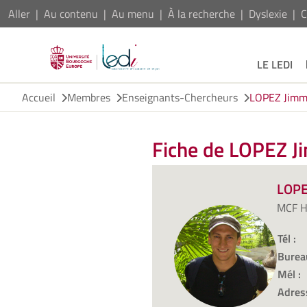
Aller
Au contenu
Au menu
À la recherche
Dyslexie
C
LE LEDI
Accueil
Membres
Enseignants-Chercheurs
LOPEZ Jim
Fiche de LOPEZ 
LOPE
MCF 
Tél :
Burea
Mél :
Adres