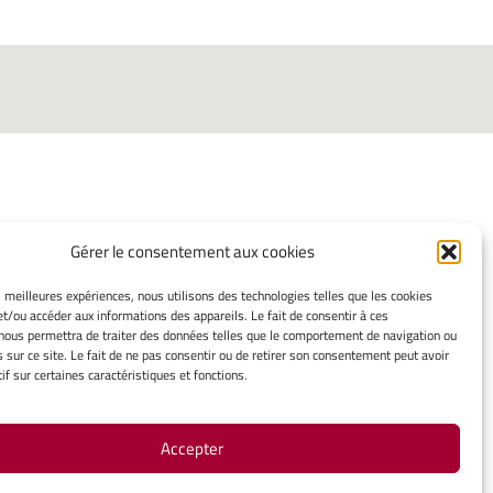
Gérer le consentement aux cookies
INFORMATIONS LÉGALES
es meilleures expériences, nous utilisons des technologies telles que les cookies
et/ou accéder aux informations des appareils. Le fait de consentir à ces
Mentions légales
nous permettra de traiter des données telles que le comportement de navigation ou
Gérer mes cookies
s sur ce site. Le fait de ne pas consentir ou de retirer son consentement peut avoir
Politique de cookies
if sur certaines caractéristiques et fonctions.
Déclaration de confidentialité
Avertissement
Accepter