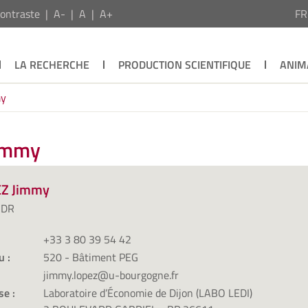
ontraste
A-
A
A+
F
LA RECHERCHE
PRODUCTION SCIENTIFIQUE
ANIM
my
Jimmy
Z Jimmy
HDR
+33 3 80 39 54 42
u :
520 - Bâtiment PEG
jimmy.lopez@u-bourgogne.fr
se :
Laboratoire d’Économie de Dijon (LABO LEDI)