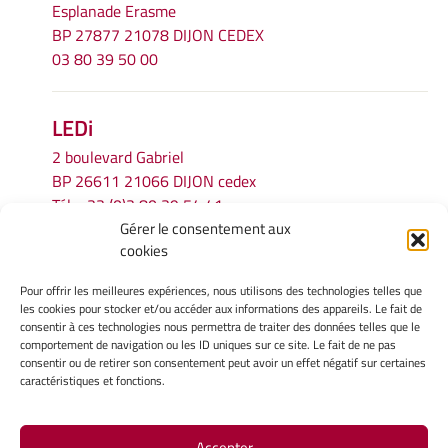
Esplanade Erasme
BP 27877 21078 DIJON CEDEX
03 80 39 50 00
LEDi
2 boulevard Gabriel
BP 26611 21066 DIJON cedex
Tél.
+33 (0)3 80 39 54 41
Gérer le consentement aux
Email :
secretariat.ledi@u-bourgogne.fr
cookies
Pour offrir les meilleures expériences, nous utilisons des technologies telles que
INFORMATIONS LÉGALES
les cookies pour stocker et/ou accéder aux informations des appareils. Le fait de
Mentions légales
consentir à ces technologies nous permettra de traiter des données telles que le
comportement de navigation ou les ID uniques sur ce site. Le fait de ne pas
Gérer mes cookies
consentir ou de retirer son consentement peut avoir un effet négatif sur certaines
Politique de cookies
caractéristiques et fonctions.
Déclaration de confidentialité
Avertissement
Accepter