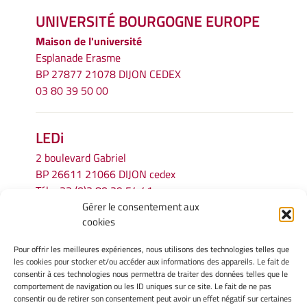
UNIVERSITÉ BOURGOGNE EUROPE
Maison de l'université
Esplanade Erasme
BP 27877 21078 DIJON CEDEX
03 80 39 50 00
LEDi
2 boulevard Gabriel
BP 26611 21066 DIJON cedex
Tél.
+33 (0)3 80 39 54 41
Gérer le consentement aux
Email :
secretariat.ledi@u-bourgogne.fr
cookies
Pour offrir les meilleures expériences, nous utilisons des technologies telles que
INFORMATIONS LÉGALES
les cookies pour stocker et/ou accéder aux informations des appareils. Le fait de
Mentions légales
consentir à ces technologies nous permettra de traiter des données telles que le
comportement de navigation ou les ID uniques sur ce site. Le fait de ne pas
Gérer mes cookies
consentir ou de retirer son consentement peut avoir un effet négatif sur certaines