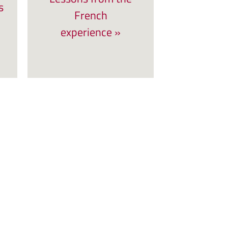
s
French
experience »