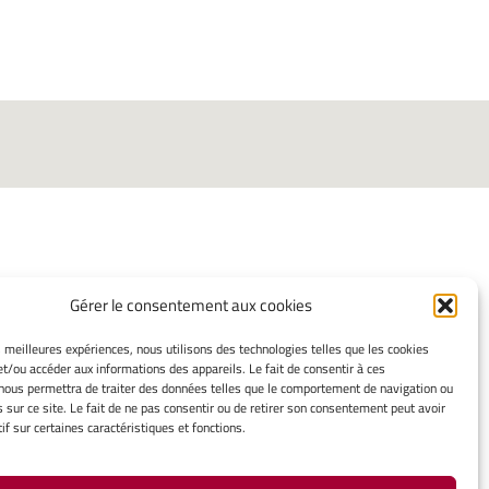
Gérer le consentement aux cookies
INFORMATIONS LÉGALES
es meilleures expériences, nous utilisons des technologies telles que les cookies
et/ou accéder aux informations des appareils. Le fait de consentir à ces
Mentions légales
nous permettra de traiter des données telles que le comportement de navigation ou
Gérer mes cookies
s sur ce site. Le fait de ne pas consentir ou de retirer son consentement peut avoir
Politique de cookies
if sur certaines caractéristiques et fonctions.
Déclaration de confidentialité
Avertissement