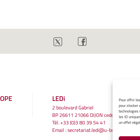
ROPE
LEDi
Pour offrir l
pour stocker 
2 boulevard Gabriel
technologies 
BP 26611 21066 DIJON cedex
les ID unique
Tél.
+33 (0)3 80 39 54 41
un effet négat
Email :
secretariat.ledi@u-bourgogne.fr