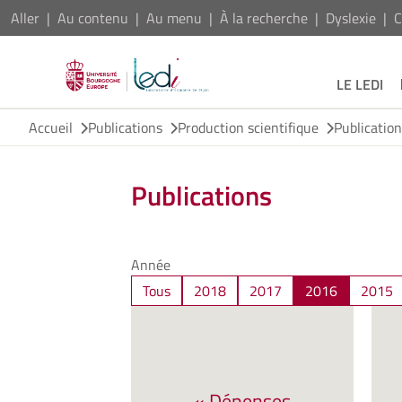
Aller
Au contenu
Au menu
À la recherche
Dyslexie
C
LE LEDI
Accueil
Publications
Production scientifique
Publicatio
Publications
Année
Tous
2018
2017
2016
2015
« Dépenses