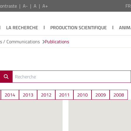
ontraste
A-
A
A+
F
LA RECHERCHE
PRODUCTION SCIENTIFIQUE
ANIM
ns / Communications
Publications
2014
2013
2012
2011
2010
2009
2008