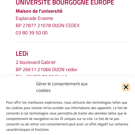
UNIVERSITÉ BOURGOGNE EUROPE
Maison de l'université
Esplanade Erasme
BP 27877 21078 DIJON CEDEX
03 80 39 50 00
LEDi
2 boulevard Gabriel
BP 26611 21066 DIJON cedex
Tél.
+33 (0)3 80 39 54 41
Gérer le consentement aux
Email :
secretariat.ledi@u-bourgogne.fr
cookies
Pour offrir les meilleures expériences, nous utilisons des technologies telles que
INFORMATIONS LÉGALES
les cookies pour stocker et/ou accéder aux informations des appareils. Le fait de
Mentions légales
consentir à ces technologies nous permettra de traiter des données telles que le
comportement de navigation ou les ID uniques sur ce site. Le fait de ne pas
Gérer mes cookies
consentir ou de retirer son consentement peut avoir un effet négatif sur certaines
Politique de cookies
caractéristiques et fonctions.